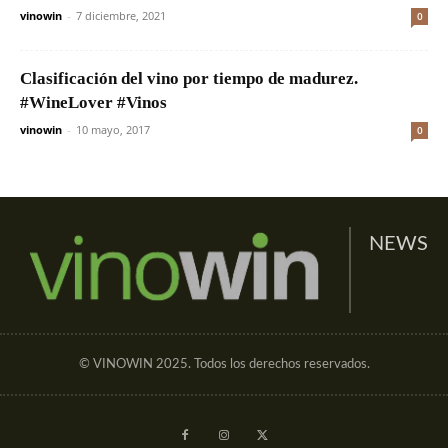
vinowin
-
7 diciembre, 2021
0
Clasificación del vino por tiempo de madurez.
#WineLover #Vinos
vinowin
-
10 mayo, 2017
0
NEWS
© VINOWIN 2025. Todos los derechos reservados.