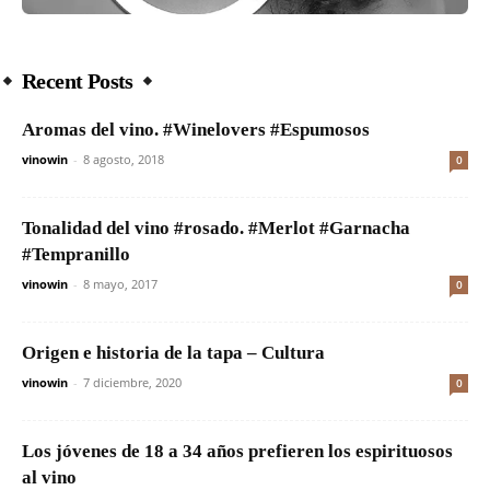
Recent Posts
Aromas del vino. #Winelovers #Espumosos
vinowin
-
8 agosto, 2018
0
Tonalidad del vino #rosado. #Merlot #Garnacha
#Tempranillo
vinowin
-
8 mayo, 2017
0
Origen e historia de la tapa – Cultura
vinowin
-
7 diciembre, 2020
0
Los jóvenes de 18 a 34 años prefieren los espirituosos
al vino