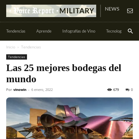
NEWS
MILITARY
Tendencias
Aprende
Infografías de Vino
Tecnología y vino
Inicio
Tendencias
Tendencias
Las 25 mejores bodegas del
mundo
Por
vinowin
-
6 enero, 2022
679
0