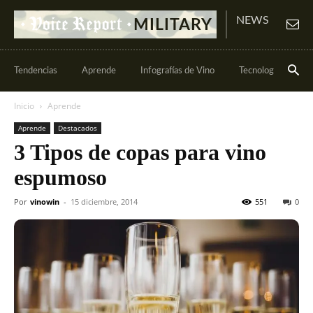
NEWS
MILITARY
Tendencias
Aprende
Infografías de Vino
Tecnología y vino
Inicio
Aprende
Aprende
Destacados
3 Tipos de copas para vino
espumoso
Por
vinowin
-
15 diciembre, 2014
551
0