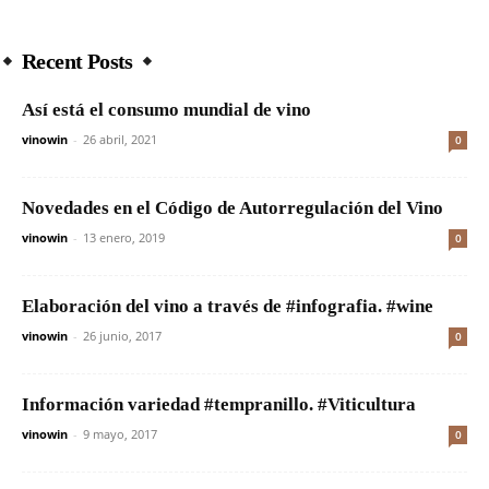
Recent Posts
Así está el consumo mundial de vino
vinowin
-
26 abril, 2021
0
Novedades en el Código de Autorregulación del Vino
vinowin
-
13 enero, 2019
0
Elaboración del vino a través de #infografia. #wine
vinowin
-
26 junio, 2017
0
Información variedad #tempranillo. #Viticultura
vinowin
-
9 mayo, 2017
0