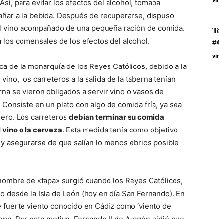
Así, para evitar los efectos del alcohol, tomaba
ñar a la bebida. Después de recuperarse, dispuso
 el vino acompañado de una pequeña ración de comida.
T
 los comensales de los efectos del alcohol.
#
vi
a de la monarquía de los Reyes Católicos, debido a la
ino, los carreteros a la salida de la taberna tenían
na se vieron obligados a servir vino o vasos de
Consiste en un plato con algo de comida fría, ya sea
lero. Los carreteros
debían terminar su comida
l vino o la cerveza
. Esta medida tenía como objetivo
 y asegurarse de que salían lo menos ebrios posible
nombre de «tapa» surgió cuando los Reyes Católicos,
no desde la Isla de León (hoy en día San Fernando). En
de fuerte viento conocido en Cádiz como ‘viento de
copa. Por este motivo, Fernando II de Aragón pidió que,