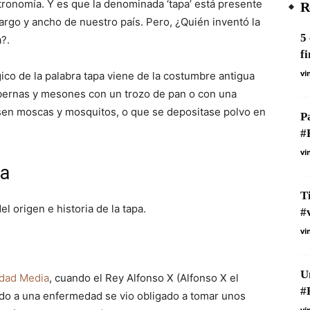
tronomía. Y es que la denominada ‘tapa’ está presente
R
largo y ancho de nuestro país. Pero, ¿Quién inventó la
5
a?.
f
vi
ico de la palabra tapa viene de la costumbre antigua
abernas y mesones con un trozo de pan o con una
sen moscas y mosquitos, o que se depositase polvo en
P
#
vi
pa
T
l origen e historia de la tapa.
#
vi
U
dad Media
, cuando el Rey Alfonso X (Alfonso X el
#
ebido a una enfermedad se vio obligado a tomar unos
vi