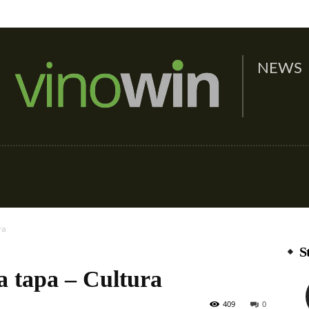
NEWS
Infografías de Vino
Tecnología y vino
Mo
ra
S
la tapa – Cultura
409
0