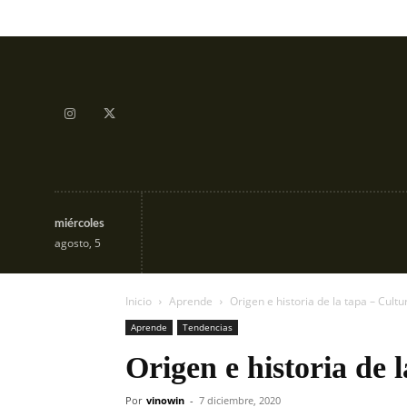
miércoles
Tendencias
Aprende
agosto, 5
Inicio
Aprende
Origen e historia de la tapa – Cultu
Aprende
Tendencias
Origen e historia de 
Por
vinowin
-
7 diciembre, 2020