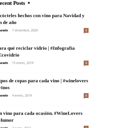
ecent Posts
 cócteles hechos con vino para Navidad y
in de año
nowin
-
7 diciembre, 2020
0
ara qué reciclar vidrio | #Infografía
Ecovidrio
nowin
-
15 enero, 2019
0
ipos de copas para cada vino | #winelovers
vinos
nowin
-
4 enero, 2019
0
n vino para cada ocasión. #WineLovers
Humor
nowin
-
2 junio, 2017