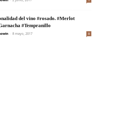
1
onalidad del vino #rosado. #Merlot
Garnacha #Tempranillo
nowin
-
8 mayo, 2017
0