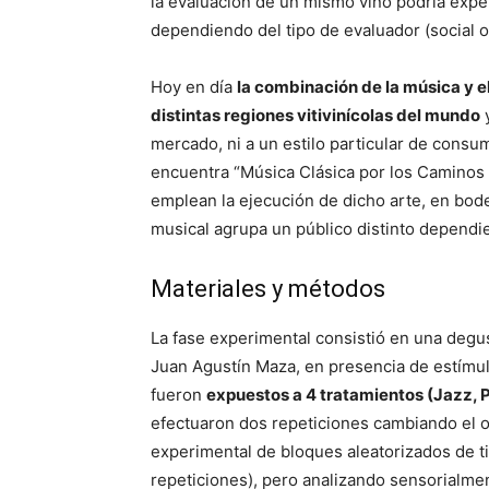
la evaluación de un mismo vino podría exper
dependiendo del tipo de evaluador (social o 
Hoy en día
la combinación de la música y e
distintas regiones vitivinícolas del mundo
y
mercado, ni a un estilo particular de cons
encuentra “Música Clásica por los Caminos 
emplean la ejecución de dicho arte, en bode
musical agrupa un público distinto dependi
Materiales y métodos
La fase experimental consistió en una degu
Juan Agustín Maza, en presencia de estímul
fueron
expuestos a 4 tratamientos (Jazz, 
efectuaron dos repeticiones cambiando el o
experimental de bloques aleatorizados de t
repeticiones), pero analizando sensorialme