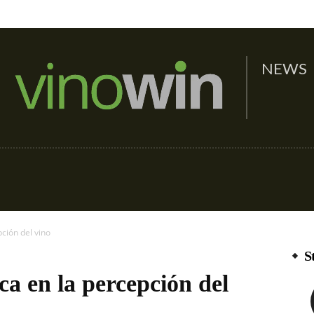
NEWS
Infografías de Vino
Tecnología y vino
Mo
ción del vino
S
ca en la percepción del