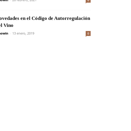
0
ovedades en el Código de Autorregulación
el Vino
nowin
-
13 enero, 2019
0