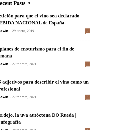
ecent Posts
etición para que el vino sea declarado
EBIDA NACIONAL de España.
nowin
-
29 enero, 2019
0
 planes de enoturismo para el fin de
emana
nowin
-
27 febrero, 2021
0
5 adjetivos para describir el vino como un
rofesional
nowin
-
27 febrero, 2021
0
erdejo, la uva autóctona DO Rueda |
Infografía
nowin
-
28 febrero, 2021